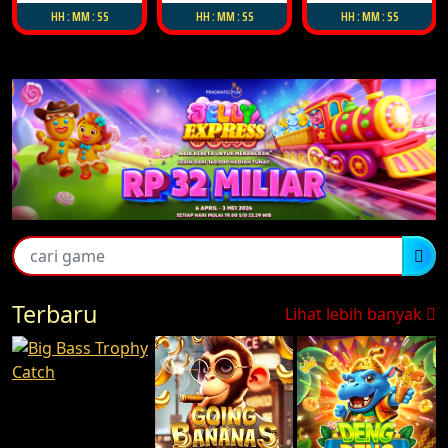
HH : MM : SS
HH : MM : SS
HH : MM : SS
Terbaru
Lihat lebih banyak