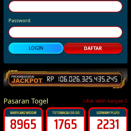
Password
LOGIN
DAFTAR
Pasaran Togel
Lihat lebih banyak
TOTOMACAU 00:00
GERMANY PLUS5
INDIANA MIDDAY
1765
2231
0580