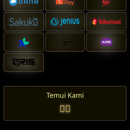
Temui Kami