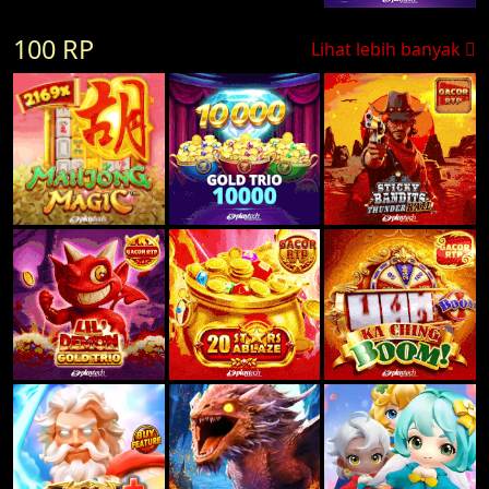
100 RP
Lihat lebih banyak