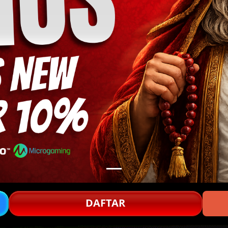
DAFTAR