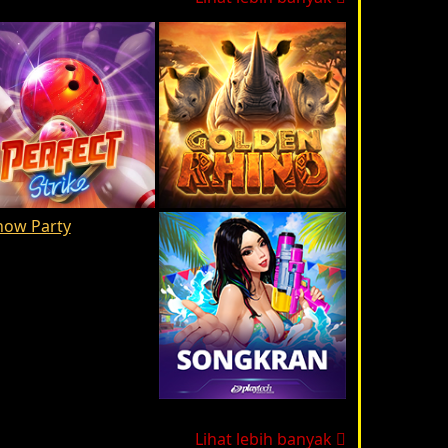
Lihat lebih banyak