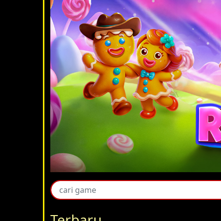
Terbaru