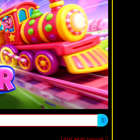
Lihat lebih banyak