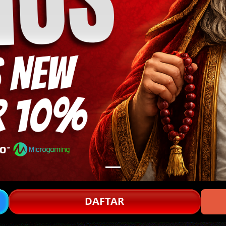
DAFTAR