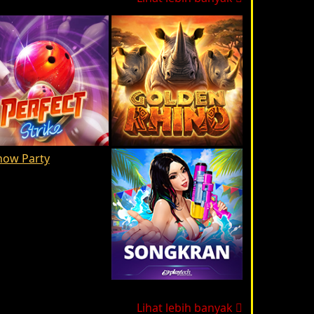
Lihat lebih banyak