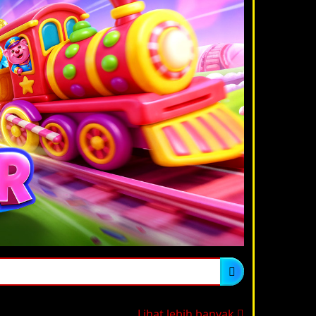
Lihat lebih banyak