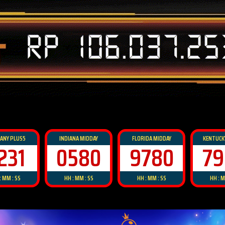
ANA MIDDAY
FLORIDA MIDDAY
KENTUCKY MIDDAY
VIRGIN
580
9780
7984
40
: MM : SS
HH : MM : SS
HH : MM : SS
HH : M