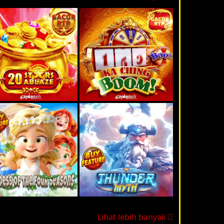
Lihat lebih banyak