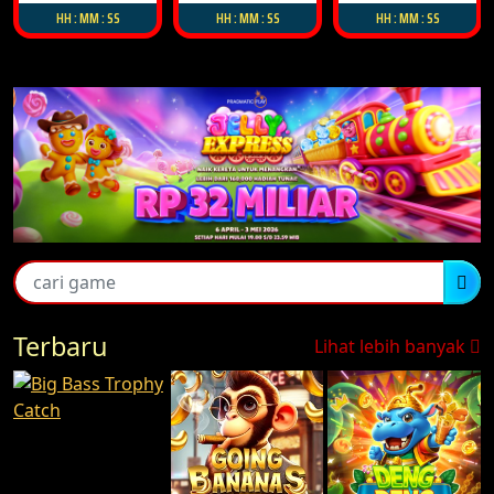
HH : MM : SS
HH : MM : SS
HH : MM : SS
Terbaru
Lihat lebih banyak