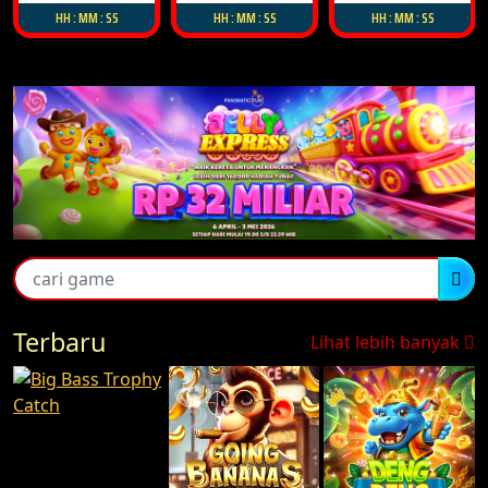
HH : MM : SS
HH : MM : SS
HH : MM : SS
Terbaru
Lihat lebih banyak