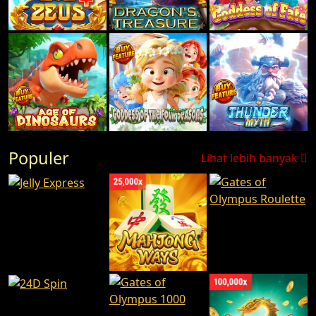
Populer
Lihat lebih banyak