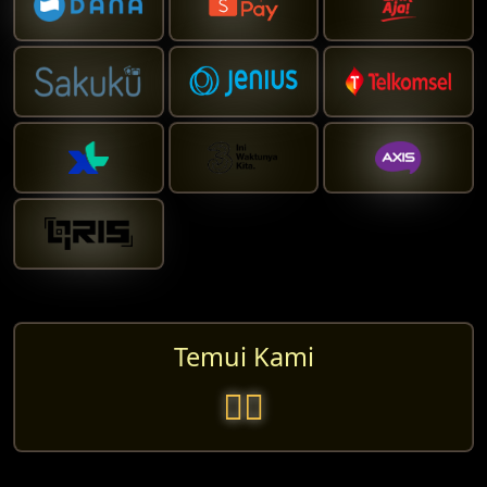
Temui Kami