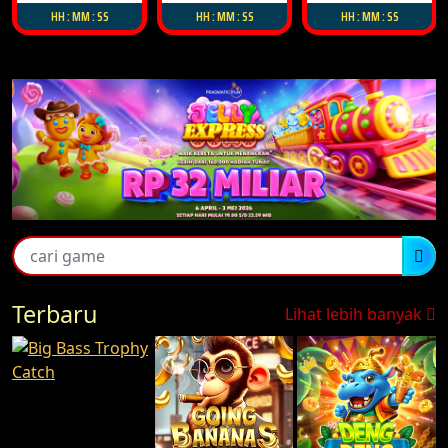
HH : MM : SS
HH : MM : SS
HH : MM : SS
Terbaru
Lihat lebih banyak