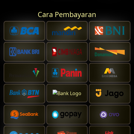
Cara Pembayaran