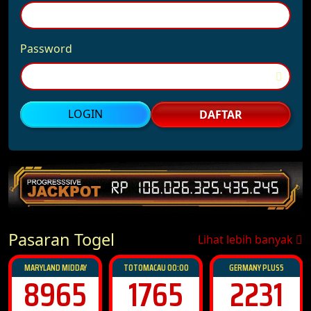
Password
LOGIN
DAFTAR
Pasaran Togel
Lihat lebih banyak
TOTOMACAU 00:00
GERMANY PLUS5
INDIANA MIDDAY
1765
2231
0580