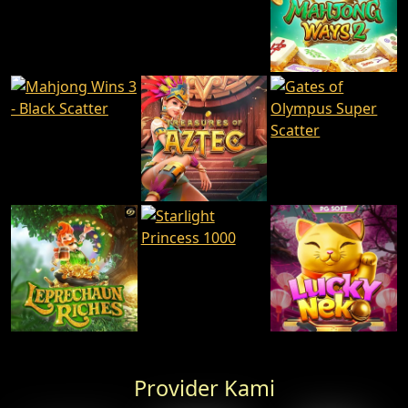
Provider Kami