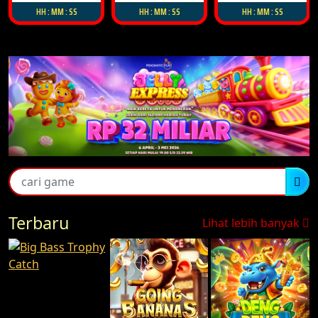
HH : MM : SS
HH : MM : SS
HH : MM : SS
Terbaru
Lihat lebih banyak