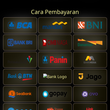
Cara Pembayaran