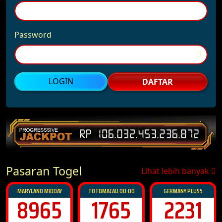
Password
LOGIN
DAFTAR
Pasaran Togel
Lihat lebih banyak
TOTOMACAU 00:00
GERMANY PLUS5
INDIANA MIDDAY
1765
2231
0580