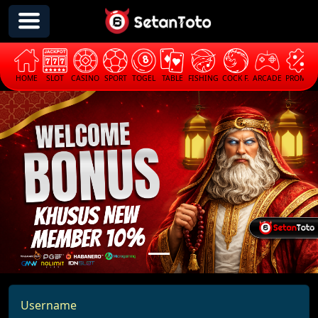
HOME
SLOT
CASINO
SPORT
TOGEL
TABLE
FISHING
COCK F.
ARCADE
PROMO
Username