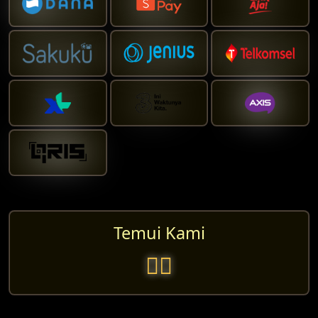
Temui Kami