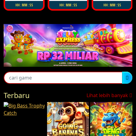
HH : MM : SS
HH : MM : SS
HH : MM : SS
Terbaru
Lihat lebih banyak