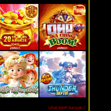
Lihat lebih banyak