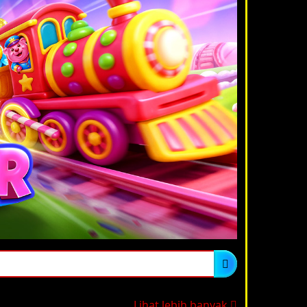
Lihat lebih banyak