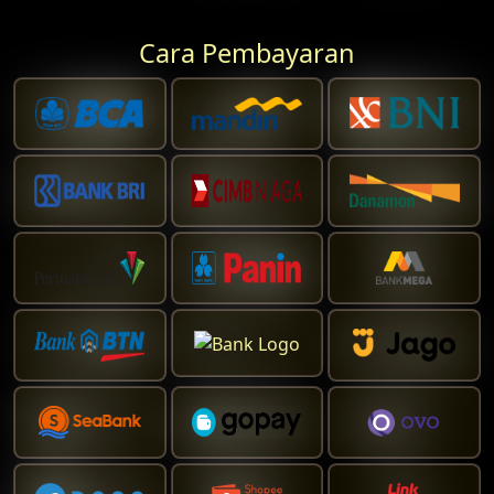
Cara Pembayaran