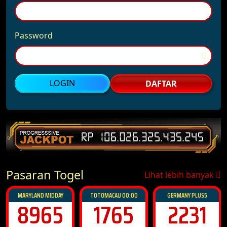
Password
LOGIN
DAFTAR
Pasaran Togel
Lihat lebih banyak
TOTOMACAU 00:00
GERMANY PLUS5
INDIANA MIDDAY
1765
2231
0580