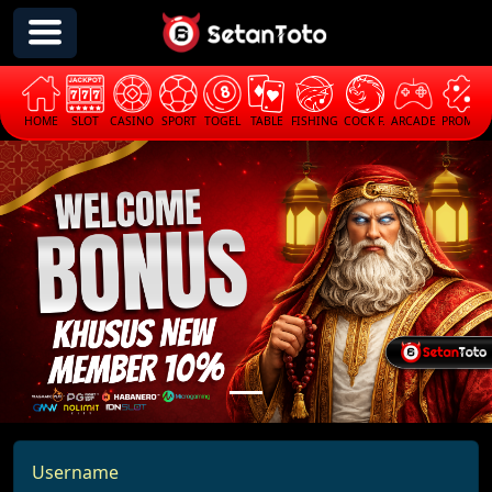
HOME
SLOT
CASINO
SPORT
TOGEL
TABLE
FISHING
COCK F.
ARCADE
PROMO
Username