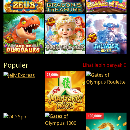
Populer
Lihat lebih banyak