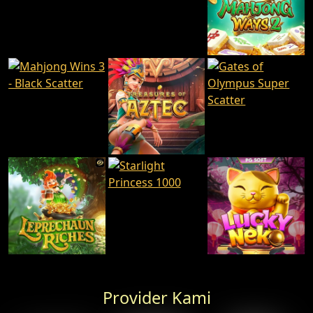
Provider Kami