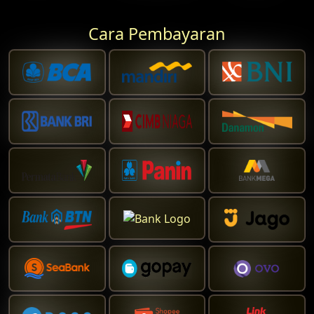
Cara Pembayaran