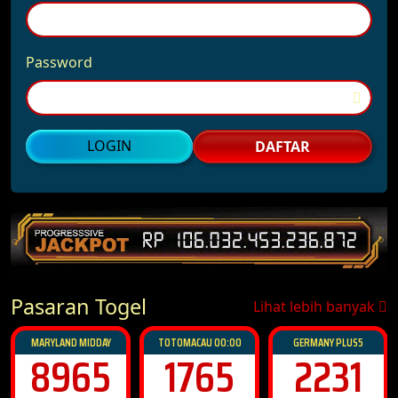
Password
LOGIN
DAFTAR
Pasaran Togel
Lihat lebih banyak
TOTOMACAU 00:00
GERMANY PLUS5
INDIANA MIDDAY
1765
2231
0580