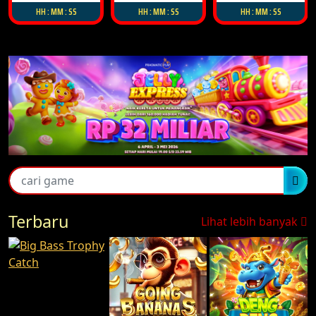
HH : MM : SS
HH : MM : SS
HH : MM : SS
Terbaru
Lihat lebih banyak