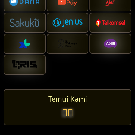
Temui Kami