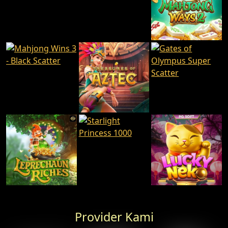
Provider Kami