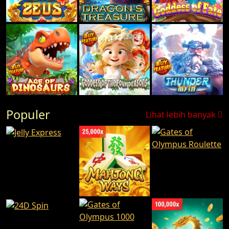
Populer
Lihat lebih banyak