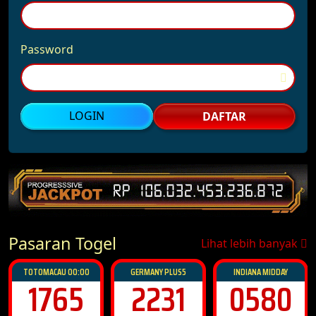
Password
LOGIN
DAFTAR
Pasaran Togel
Lihat lebih banyak
GERMANY PLUS5
INDIANA MIDDAY
FLORIDA MIDDAY
2231
0580
9780