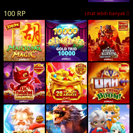
100 RP
Lihat lebih banyak