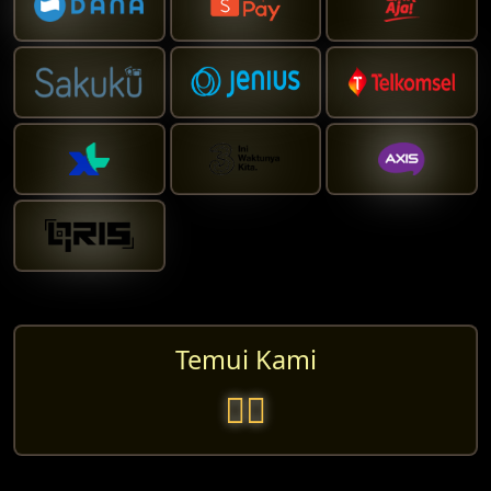
Temui Kami