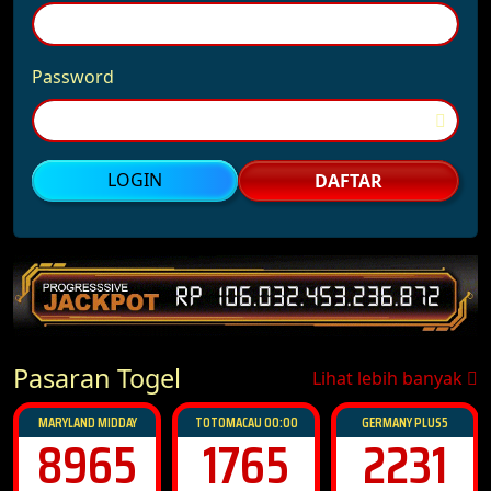
Password
LOGIN
DAFTAR
Pasaran Togel
Lihat lebih banyak
TOTOMACAU 00:00
GERMANY PLUS5
INDIANA MIDDAY
1765
2231
0580