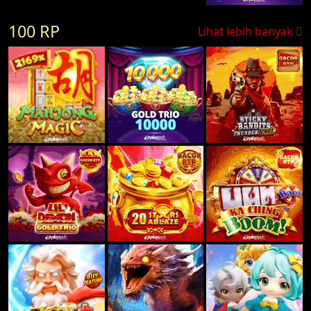
100 RP
Lihat lebih banyak