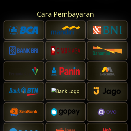
Cara Pembayaran