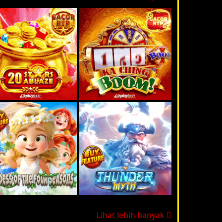
Lihat lebih banyak