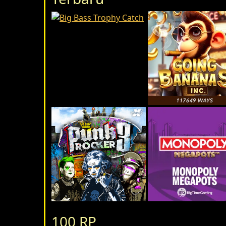
100 RP