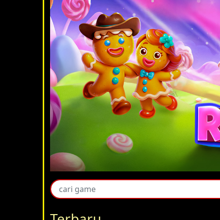
Terbaru