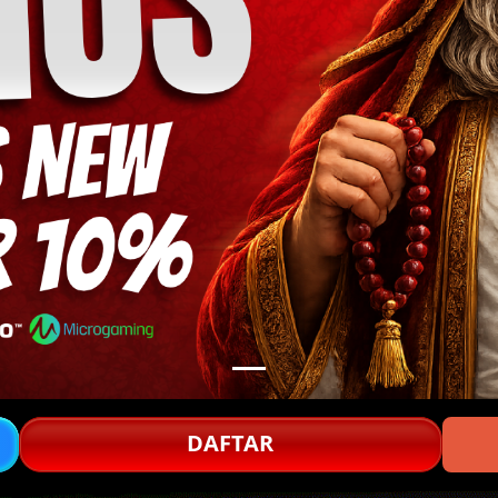
DAFTAR