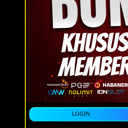
LOGIN