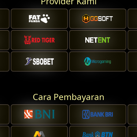
Provider Kami
Cara Pembayaran