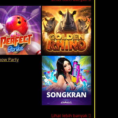
Lihat lebih banyak