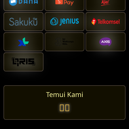
Temui Kami