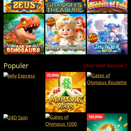
Populer
Lihat lebih banyak