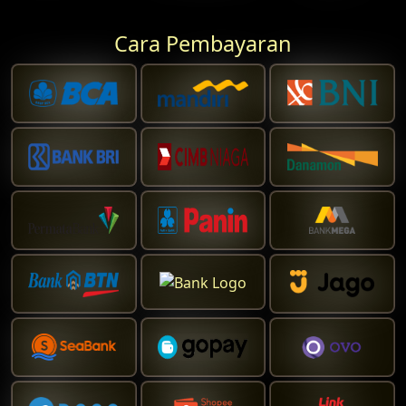
Cara Pembayaran