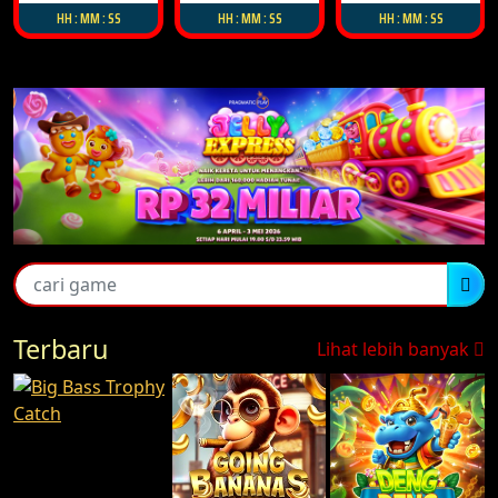
HH : MM : SS
HH : MM : SS
HH : MM : SS
Terbaru
Lihat lebih banyak