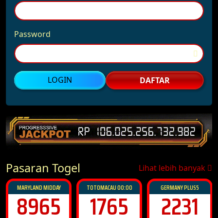
Password
LOGIN
DAFTAR
Pasaran Togel
Lihat lebih banyak
TOTOMACAU 00:00
GERMANY PLUS5
INDIANA MIDDAY
1765
2231
0580