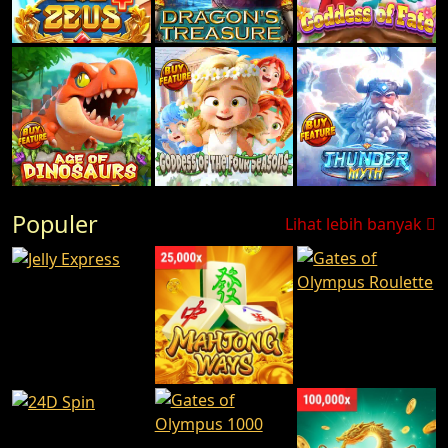
Populer
Lihat lebih banyak