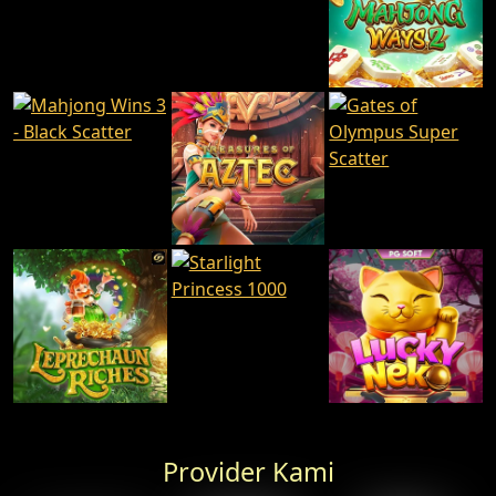
Provider Kami