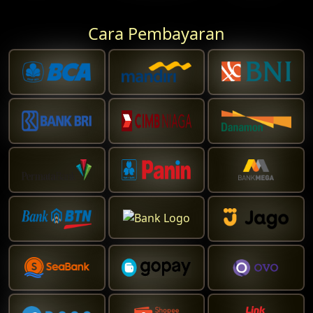
Cara Pembayaran