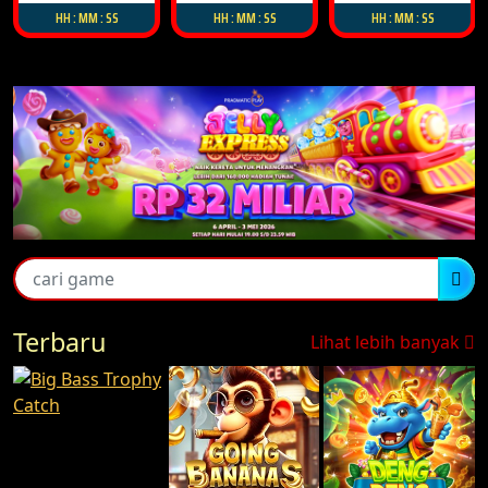
HH : MM : SS
HH : MM : SS
HH : MM : SS
Terbaru
Lihat lebih banyak