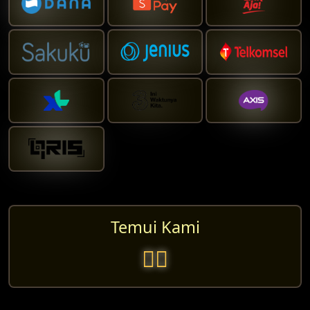
Temui Kami