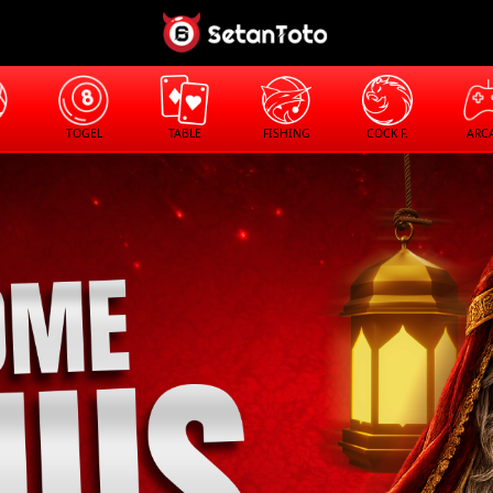
TOGEL
TABLE
FISHING
COCK F.
ARC