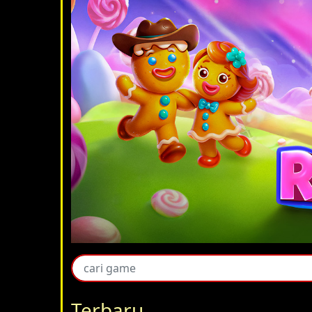
Terbaru