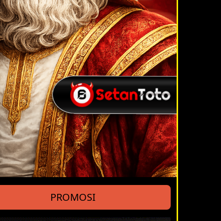
PROMOSI