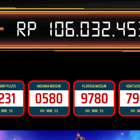
ANA MIDDAY
FLORIDA MIDDAY
KENTUCKY MIDDAY
VIRGIN
580
9780
7984
40
: MM : SS
HH : MM : SS
HH : MM : SS
HH : M