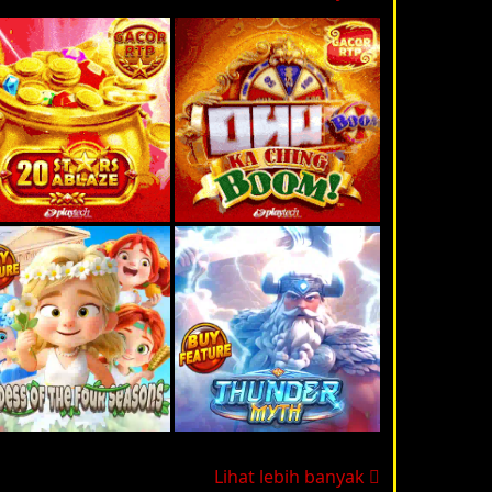
Lihat lebih banyak