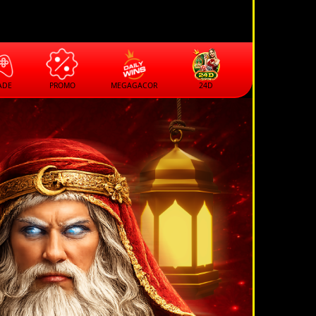
ADE
PROMO
MEGAGACOR
24D