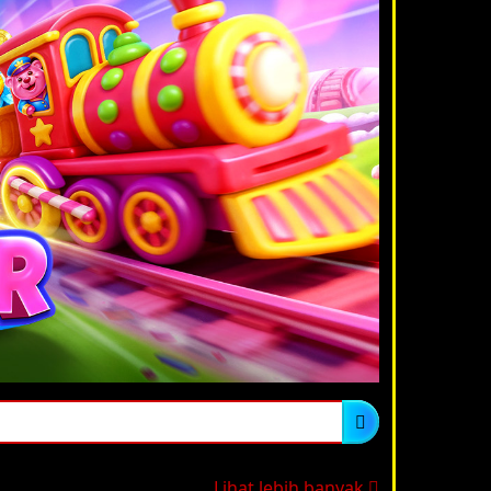
Lihat lebih banyak