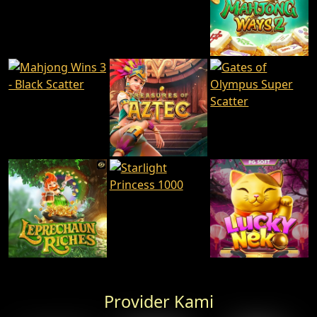
Provider Kami