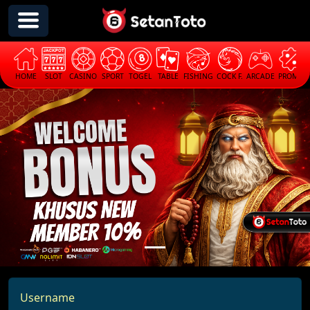
HOME
SLOT
CASINO
SPORT
TOGEL
TABLE
FISHING
COCK F.
ARCADE
PROMO
Username