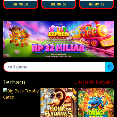
HH : MM : SS
HH : MM : SS
HH : MM : SS
Terbaru
Lihat lebih banyak