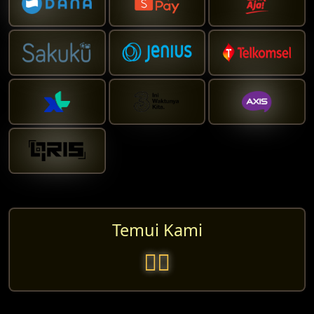
Temui Kami