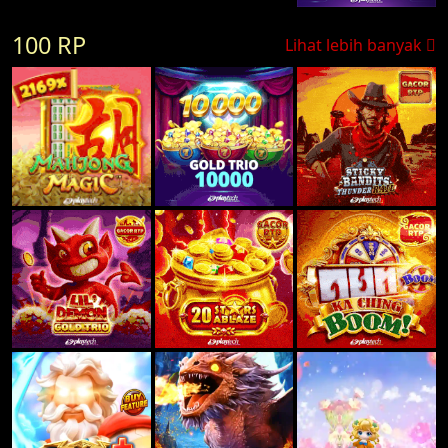
100 RP
Lihat lebih banyak