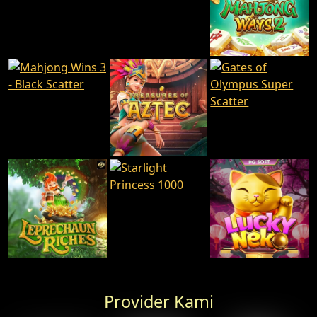
Provider Kami