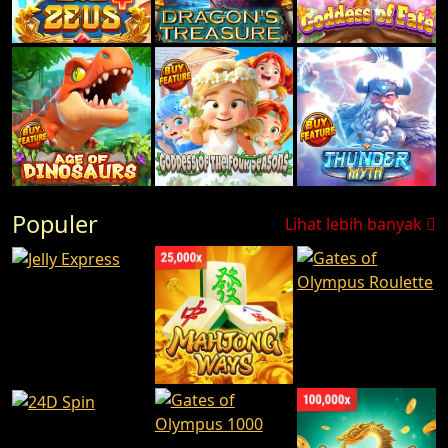
Populer
Lihat lebih banyak