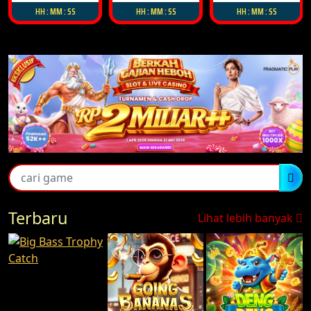
HH : MM : SS
HH : MM : SS
HH : MM : SS
Terbaru
Lihat lebih banyak