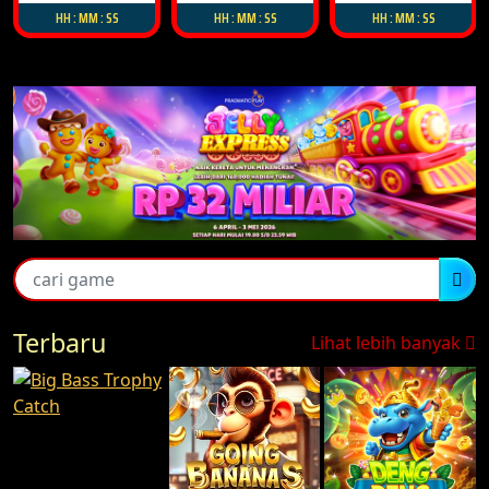
HH : MM : SS
HH : MM : SS
HH : MM : SS
Terbaru
Lihat lebih banyak