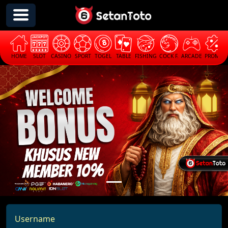
HOME
SLOT
CASINO
SPORT
TOGEL
TABLE
FISHING
COCK F.
ARCADE
PROMO
Username