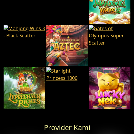
Provider Kami