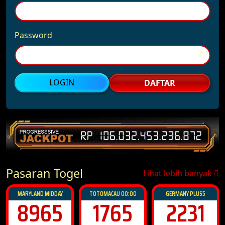
Password
LOGIN
DAFTAR
Pasaran Togel
Lihat lebih banyak
TOTOMACAU 00:00
GERMANY PLUS5
INDIANA MIDDAY
1765
2231
0580