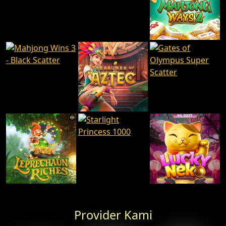
Provider Kami