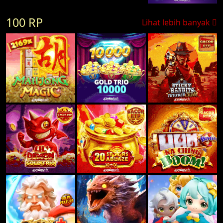
100 RP
Lihat lebih banyak