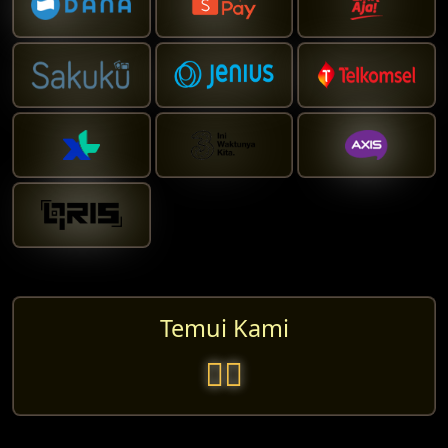
Temui Kami