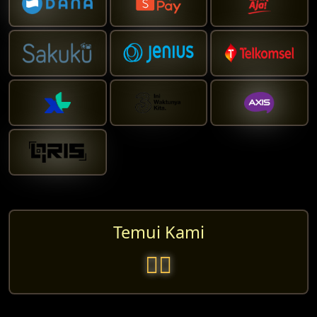
Temui Kami