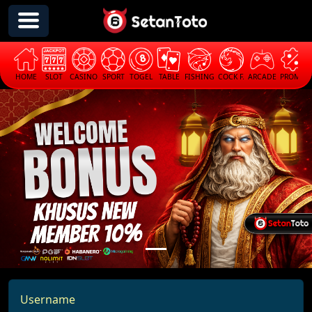
HOME
SLOT
CASINO
SPORT
TOGEL
TABLE
FISHING
COCK F.
ARCADE
PROMO
Username