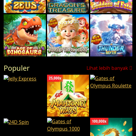
Populer
Lihat lebih banyak