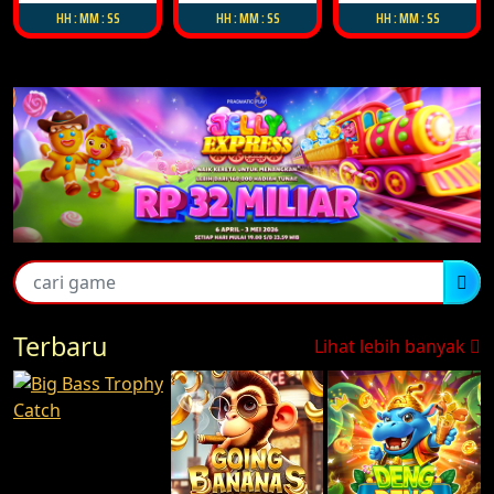
HH : MM : SS
HH : MM : SS
HH : MM : SS
Terbaru
Lihat lebih banyak