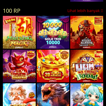
100 RP
Lihat lebih banyak