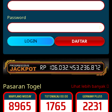
Password
LOGIN
DAFTAR
Pasaran Togel
Lihat lebih banyak
TOTOMACAU 00:00
GERMANY PLUS5
INDIANA MIDDAY
1765
2231
0580