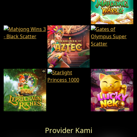
Provider Kami