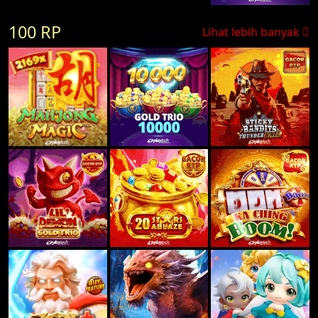
100 RP
Lihat lebih banyak