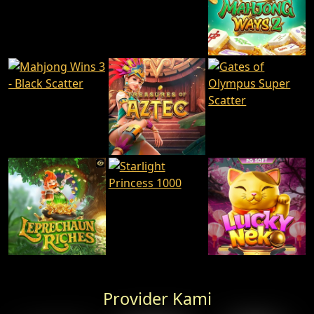
Provider Kami