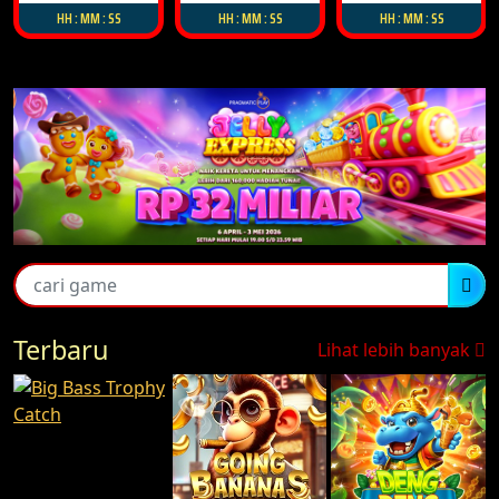
HH : MM : SS
HH : MM : SS
HH : MM : SS
Terbaru
Lihat lebih banyak