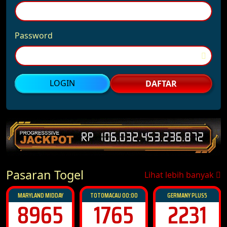
Password
LOGIN
DAFTAR
Pasaran Togel
Lihat lebih banyak
TOTOMACAU 00:00
GERMANY PLUS5
INDIANA MIDDAY
1765
2231
0580