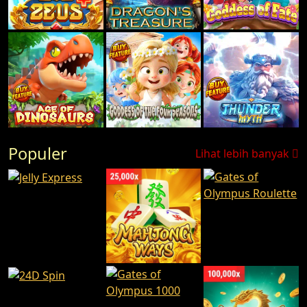
Populer
Lihat lebih banyak