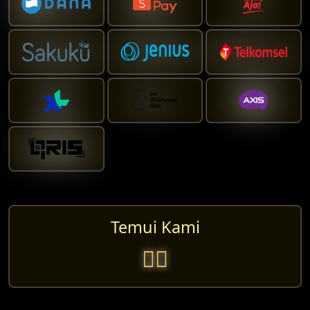
Temui Kami