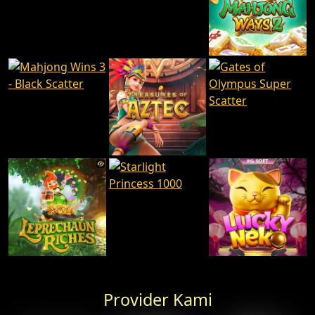
Provider Kami