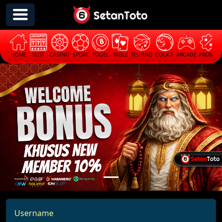
HOME
SLOT
CASINO
SPORT
TOGEL
TABLE
FISHING
COCK F.
ARCADE
PROMO
Username