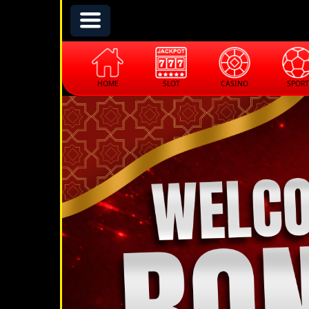
HOME
SLOT
CASINO
SPORT