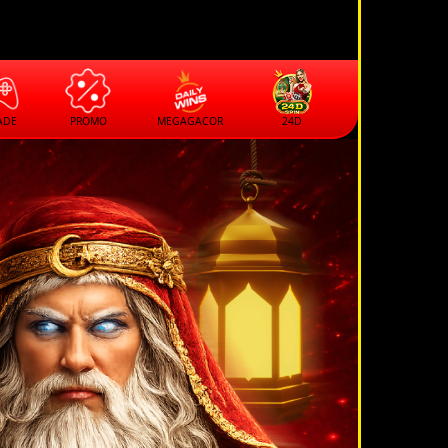
ADE
PROMO
MEGAGACOR
24D