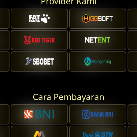
Provider Kami
Cara Pembayaran