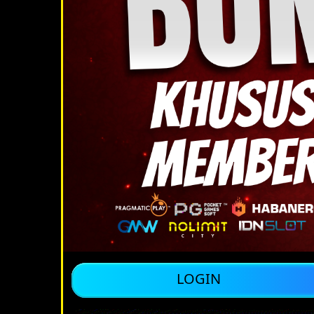
LOGIN