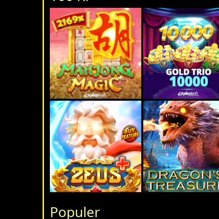
Populer