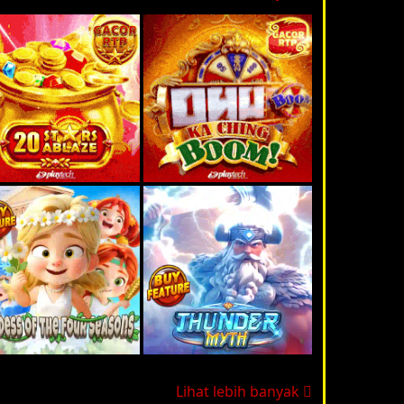
Lihat lebih banyak