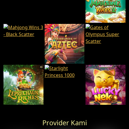
Provider Kami