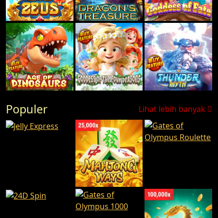
Populer
Lihat lebih banyak