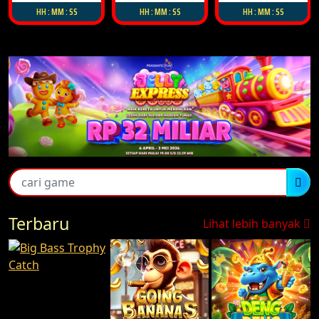
HH : MM : SS
HH : MM : SS
HH : MM : SS
Terbaru
Lihat lebih banyak