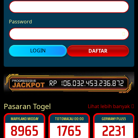
Password
LOGIN
DAFTAR
Pasaran Togel
Lihat lebih banyak
TOTOMACAU 00:00
GERMANY PLUS5
INDIANA MIDDAY
1765
2231
0580