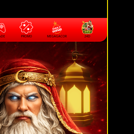
ADE
PROMO
MEGAGACOR
24D