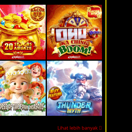
Lihat lebih banyak