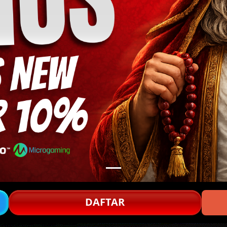
DAFTAR