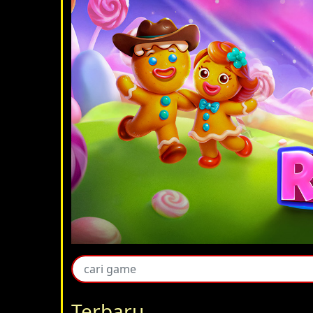
Terbaru