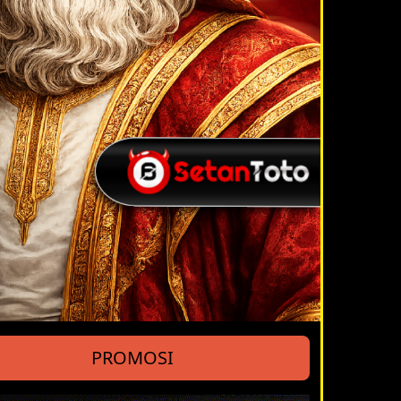
PROMOSI