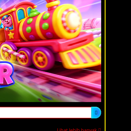
Lihat lebih banyak