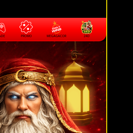
ADE
PROMO
MEGAGACOR
24D