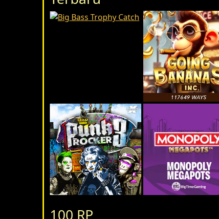
100 RP