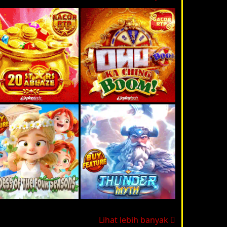
Lihat lebih banyak