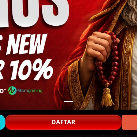
DAFTAR