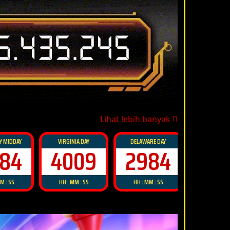
Lihat lebih banyak
IA DAY
DELAWARE DAY
WASHINGTON DAY
NEW YORK M
09
2984
8097
10
M : SS
HH : MM : SS
HH : MM : SS
HH : MM :