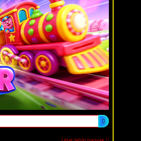
Lihat lebih banyak