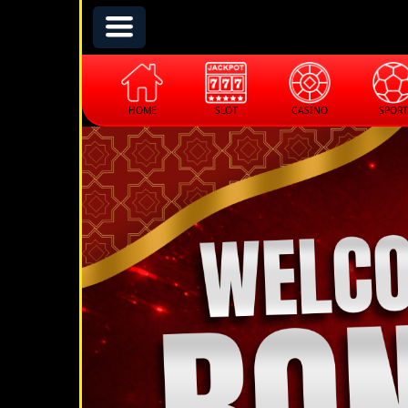
HOME
SLOT
CASINO
SPORT