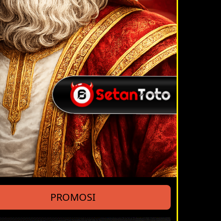
PROMOSI