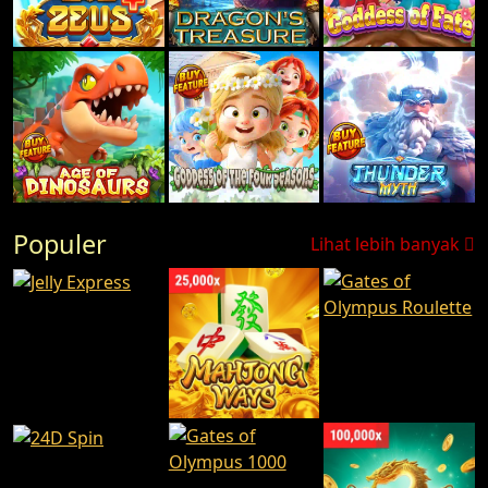
Populer
Lihat lebih banyak