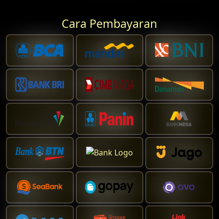
Cara Pembayaran