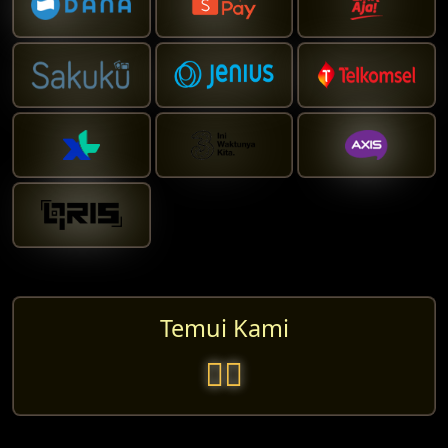
Temui Kami