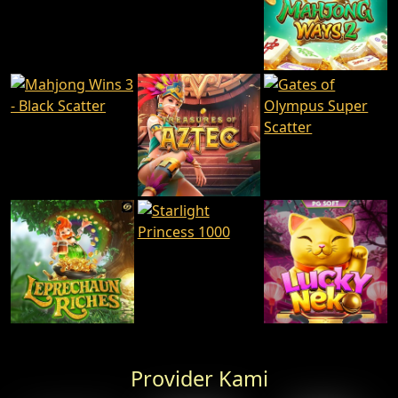
Provider Kami