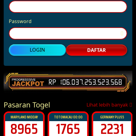
Password
LOGIN
DAFTAR
Pasaran Togel
Lihat lebih banyak
TOTOMACAU 00:00
GERMANY PLUS5
INDIANA MIDDAY
1765
2231
0580