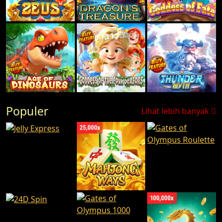
Populer
Lihat lebih banyak