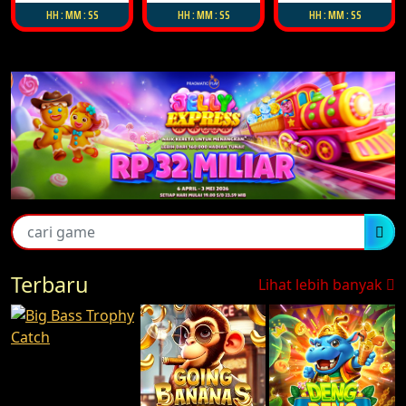
HH : MM : SS
HH : MM : SS
HH : MM : SS
Terbaru
Lihat lebih banyak