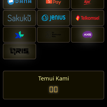
Temui Kami