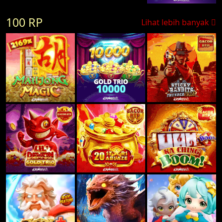
100 RP
Lihat lebih banyak