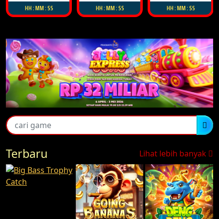
HH : MM : SS
HH : MM : SS
HH : MM : SS
Terbaru
Lihat lebih banyak