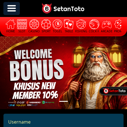
HOME
SLOT
CASINO
SPORT
TOGEL
TABLE
FISHING
COCK F.
ARCADE
PROMO
Username