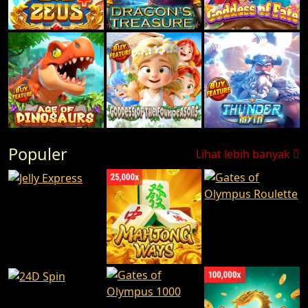
Populer
Lihat lebih banyak