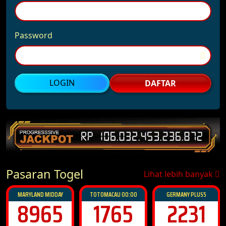
Password
LOGIN
DAFTAR
Pasaran Togel
Lihat lebih banyak
TOTOMACAU 00:00
GERMANY PLUS5
INDIANA MIDDAY
1765
2231
0580