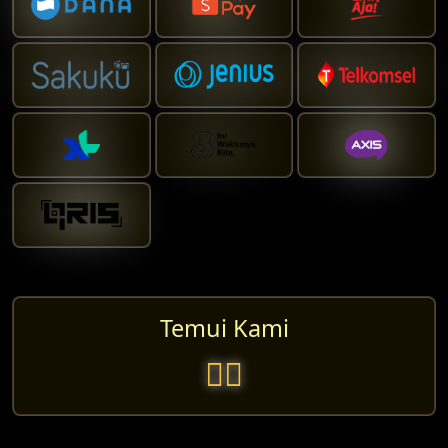
Temui Kami