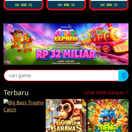
HH : MM : SS
HH : MM : SS
HH : MM : SS
Terbaru
Lihat lebih banyak