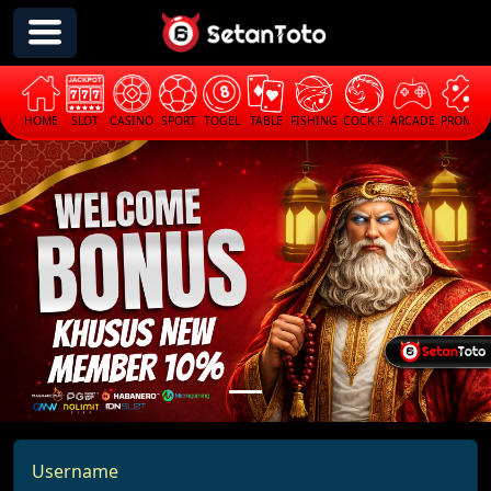
HOME
SLOT
CASINO
SPORT
TOGEL
TABLE
FISHING
COCK F.
ARCADE
PROMO
Username