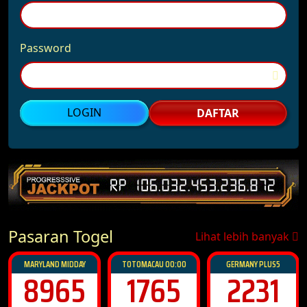
Password
LOGIN
DAFTAR
Pasaran Togel
Lihat lebih banyak
TOTOMACAU 00:00
GERMANY PLUS5
INDIANA MIDDAY
1765
2231
0580