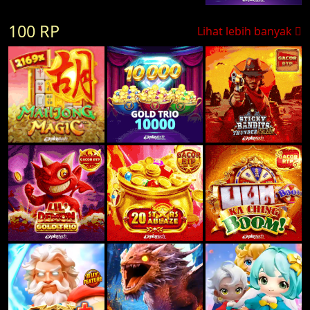
100 RP
Lihat lebih banyak