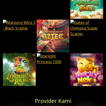
Provider Kami