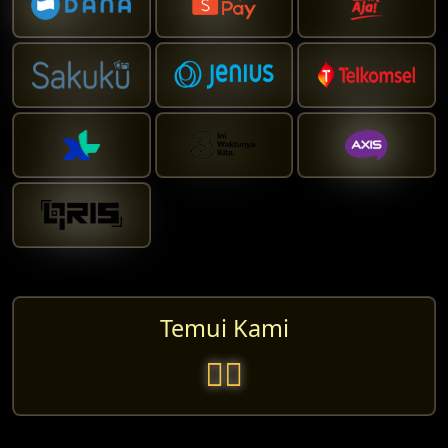
Temui Kami