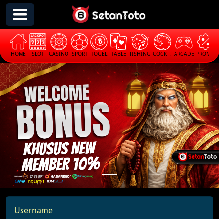
HOME
SLOT
CASINO
SPORT
TOGEL
TABLE
FISHING
COCK F.
ARCADE
PROMO
Username