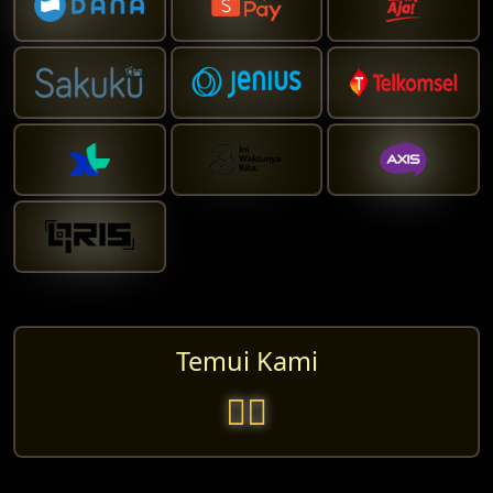
Temui Kami