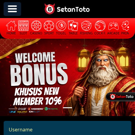
HOME
SLOT
CASINO
SPORT
TOGEL
TABLE
FISHING
COCK F.
ARCADE
PROMO
Username