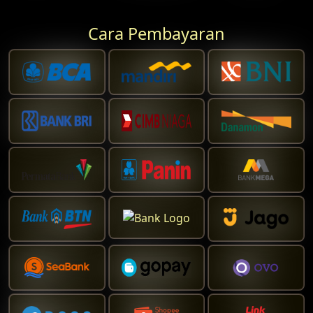
Cara Pembayaran