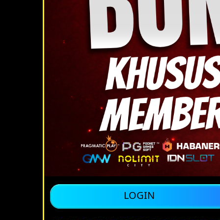
LOGIN