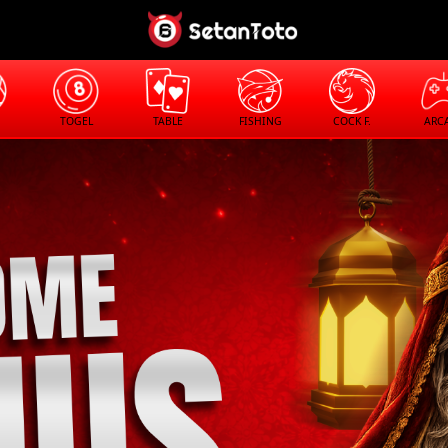
TOGEL
TABLE
FISHING
COCK F.
ARC