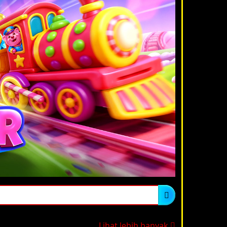
Lihat lebih banyak