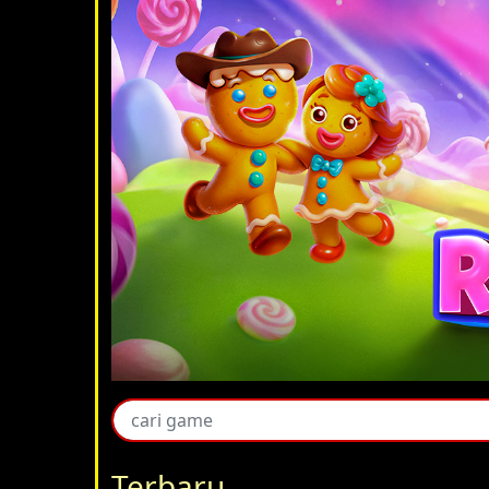
Terbaru