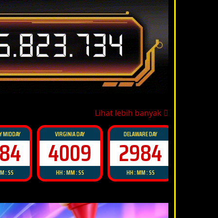
Lihat lebih banyak
IA DAY
DELAWARE DAY
WASHINGTON DAY
NEW YORK M
09
2984
8097
10
M : SS
HH : MM : SS
HH : MM : SS
HH : MM :