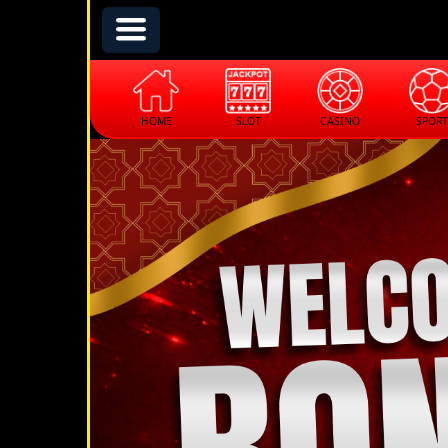
HOME
SLOT
CASINO
SPORT