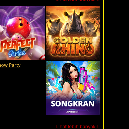
Lihat lebih banyak