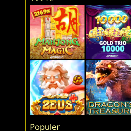
Populer