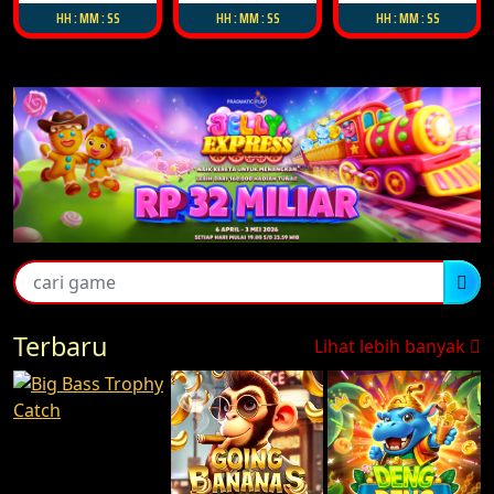
HH : MM : SS
HH : MM : SS
HH : MM : SS
Terbaru
Lihat lebih banyak