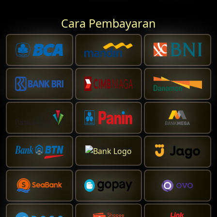
Cara Pembayaran