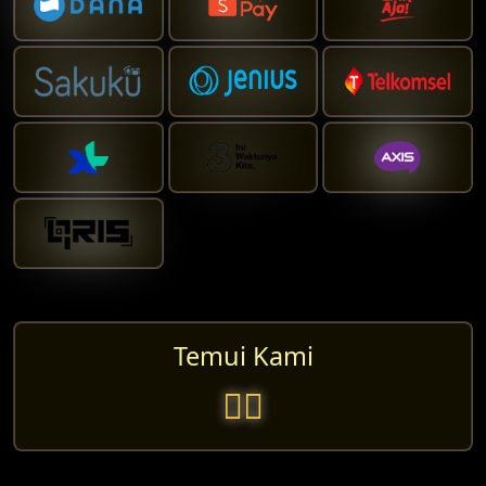
Temui Kami